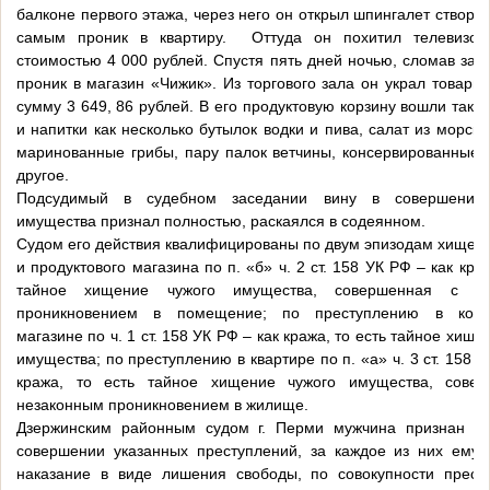
балконе первого этажа, через него он открыл шпингалет створки
самым проник в квартиру. Оттуда он похитил телевизо
стоимостью 4 000 рублей. Спустя пять дней ночью, сломав зам
проник в магазин «Чижик». Из торгового зала он украл товар
сумму 3 649, 86 рублей. В его продуктовую корзину вошли таки
и напитки как несколько бутылок водки и пива, салат из морско
маринованные грибы, пару палок ветчины, консервированные 
другое.
Подсудимый в судебном заседании вину в совершении
имущества признал полностью, раскаялся в содеянном.
Судом его действия квалифицированы по двум эпизодам хищени
и продуктового магазина по п. «б» ч. 2 ст. 158 УК РФ – как краж
тайное хищение чужого имущества, совершенная с не
проникновением в помещение; по преступлению в коми
магазине по ч. 1 ст. 158 УК РФ – как кража, то есть тайное хище
имущества; по преступлению в квартире по п. «а» ч. 3 ст. 158 У
кража, то есть тайное хищение чужого имущества, сове
незаконным проникновением в жилище.
Дзержинским районным судом г. Перми мужчина признан в
совершении указанных преступлений, за каждое из них ему 
наказание в виде лишения свободы, по совокупности прест