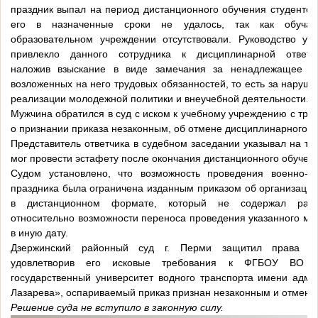
праздник выпал на период дистанционного обучения студентов
его в назначенные сроки не удалось, так как обуча
образовательном учреждении отсутствовали. Руководство уни
привлекло данного сотрудника к дисциплинарной ответст
наложив взыскание в виде замечания за ненадлежащее и
возложенных на него трудовых обязанностей, то есть за наруш
реализации молодежной политики и внеучебной деятельности.
Мужчина обратился в суд с иском к учебному учреждению с тр
о признании приказа незаконным, об отмене дисциплинарного в
Представитель ответчика в судебном заседании указывал на то,
мог провести эстафету после окончания дистанционного обучен
Судом установлено, что возможность проведения военно-сп
праздника была ограничена изданным приказом об организации
в дистанционном формате, который не содержал расп
относительно возможности переноса проведения указанного ме
в иную дату.
Дзержинский районный суд г. Перми защитил права сот
удовлетворив его исковые требования к ФГБОУ ВО «
государственный университет водного транспорта имени адми
Лазарева», оспариваемый приказ признан незаконным и отмене
Решение суда не вступило в законную силу.