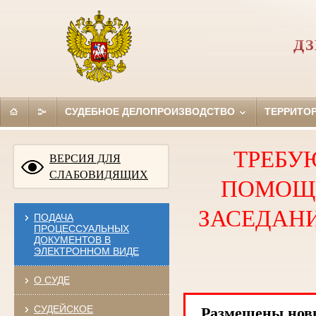
ДЗ
СУДЕБНОЕ ДЕЛОПРОИЗВОДСТВО
ТЕРРИТО
ТРЕБУ
ВЕРСИЯ ДЛЯ
СЛАБОВИДЯЩИХ
ПОМОЩН
ЗАСЕДАНИ
ПОДАЧА
ПРОЦЕССУАЛЬНЫХ
ДОКУМЕНТОВ В
ЭЛЕКТРОННОМ ВИДЕ
О СУДЕ
СУДЕЙСКОЕ
Размещены но