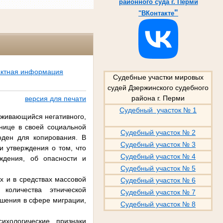
районного суда г. Перми
"
"ВКонтакте
актная информация
Судебные участки мировых
судей Дзержинского судебного
района г. Перми
версия для печати
Судебный участок № 1
рживающийся негативного,
нице в своей социальной
Судебный участок № 2
оден для копирования. В
Судебный участок № 3
 утверждения о том, что
Судебный участок № 4
рждения, об опасности и
Судебный участок № 5
х и в средствах массовой
Судебный участок № 6
количества этнической
Судебный участок № 7
ешения в сфере миграции,
Судебный участок № 8
ихологические признаки