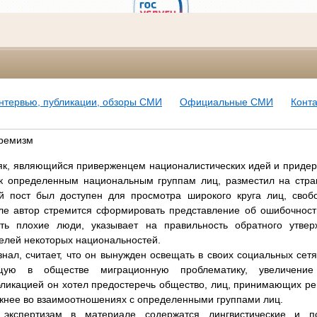
нтервью, публикации, обзоры СМИ
Официальные СМИ
Конт
тремизм
мяк, являющийся приверженцем националистических идей и приде
к определенным национальным группам лиц, разместил на стра
й пост был доступен для просмотра широкого круга лиц, своб
ле автор стремится сформировать представление об ошибочности
ть плохие люди, указывает на правильность обратного утве
елей некоторых национальностей.
нал, считает, что он вынужден освещать в своих социальных сетя
ую в обществе миграционную проблематику, увеличение 
бликацией он хотел предостеречь общество, лиц, принимающих р
ожнее во взаимоотношениях с определенными группами лиц.
экспертизам в материале содержатся лингвистические и пс