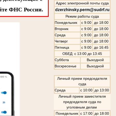
Адрес электронной почты суда
йте ФНС России.
dzerzhinsky.perm@sudrf.ru
Режим работы суда
Понедельник
с 9:00
до 18:00
Вторник
с 9:00
до 18:00
Среда
с 9:00
до 18:00
Четверг
с 9:00
до 18:00
Пятница
с 9:00
до 16:45
ОБЕД: с 13:00 до 13:45
Суббота
Выходной
Воскресенье
Выходной
Личный прием председателя
суда
Среда
с 10:00
до 13:00
Личный прием заместителя
председателя суда по
уголовным делам
Понедельник
с 17:00
до 18:00