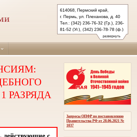
614068, Пермский край,
г. Пермь, ул. Плеханова, д. 40
РМИ
Тел.: (342) 236-76-32 (Гр.), 236-
81-52 (Уг.), (342) 236-78-78 (ф.)
dzerzhinsky.perm@sudrf.ru
развернуть
НСИЯМ:
ДЕБНОГО
1 РАЗРЯДА
Запросы ОПФР по постановлению
Правительства РФ от 28.06.2021 №
1037
, действующие с