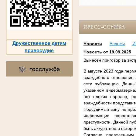
ПРЕСС-СЛУЖБА
Дружественное детям
Новости
Анонсы
И
правосудие
Новость от 19.09.2025
Вынесен приговор за экс
В августе 2023 года пер
враждебного отношения 
сети публикацию. Данны
указанном видеоматериа
нет плохих народов, ес
враждебности представит
Подсудимый вину не приз
информации нарастающ
преступности. Данной пу
быть аккуратнее и остор
Согласно проведенным 