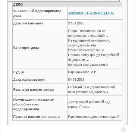
ДЕЛО
Уникальный идентификатор
59RS0001-01-2026-000243-39
дела
Дата поступления
23.01.2026
Споры, возникающие из
пенсионных отношений →
Из нарушений пенсионного
законодательства →
Категория дела
Иски физических лиц к
Пенсионному фонду Российской
Федерации →
по искам застрахованных
Судья
Барышникова М.И.
Дата рассмотрения
04.06.2026
ОТКАЗАНО в удовлетворении
Результат рассмотрения
иска (заявлении, жалобы)
Номер здания, название
Дзержинский районный суд
обособленного
города Перми
подразделения
Признак рассмотрения дела
Рассмотрено единолично судьей