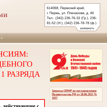
614068, Пермский край,
г. Пермь, ул. Плеханова, д. 40
РМИ
Тел.: (342) 236-76-32 (Гр.), 236-
81-52 (Уг.), (342) 236-78-78 (ф.)
dzerzhinsky.perm@sudrf.ru
развернуть
НСИЯМ:
ДЕБНОГО
1 РАЗРЯДА
Запросы ОПФР по постановлению
Правительства РФ от 28.06.2021 №
1037
, действующие с